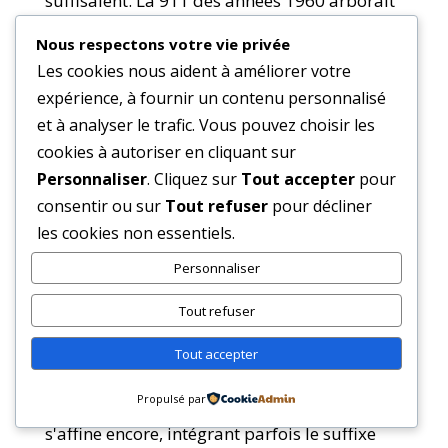
suffisaient. La 911 des années 1960 arborait
des codes basiques comme 27 pour le
Nous respectons votre vie privée
Guards Red ou 40 pour le bleu. Cette
Les cookies nous aident à améliorer votre
simplicité avait ses avantages, mais limitait
expérience, à fournir un contenu personnalisé
et à analyser le trafic. Vous pouvez choisir les
les nuances possibles.
cookies à autoriser en cliquant sur
À partir des années 1980, Porsche adopte
Personnaliser
. Cliquez sur
Tout accepter
pour
consentir ou sur
Tout refuser
pour décliner
progressivement un
système
les cookies non essentiels.
alphanumériques plus détaillé
. Le préfixe
Personnaliser
"L" apparaît pour les peintures métallisées
(L41 Black Metallic par exemple), signalant
Tout refuser
une composition chimique différente. Les
Tout accepter
codes s'allongent : on passe à trois ou quatre
caractères. Sur les 996 et 997, le système
Propulsé par
s'affine encore, intégrant parfois le suffixe