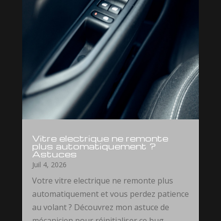
Vitre electrique ne remonte
plus automatiquement ?
Astuces
Juil 4, 2026
Votre vitre electrique ne remonte plus
automatiquement et vous perdez patience
au volant ? Découvrez mon astuce de
mécanicien pour réinitialiser ce bug