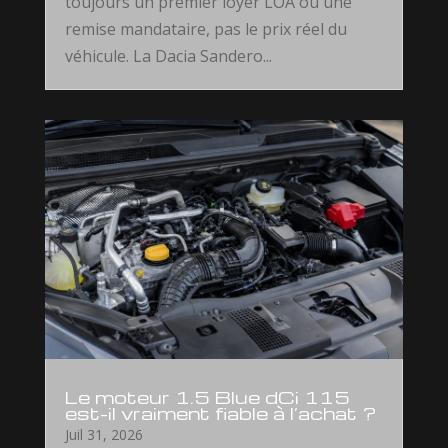
toujours un premier loyer LOA ou une
remise mandataire, pas le prix réel du
véhicule. La Dacia Sandero...
Le moteur 1.5 Blue dCi 115
est-il vraiment fiable à l’achat ?
Juil 31, 2026