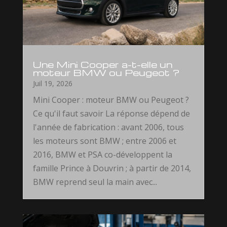
Une Mini Cooper a-t-elle un
moteur BMW ou Peugeot ?
Juil 19, 2026
Mini Cooper : moteur BMW ou Peugeot ?
Ce qu'il faut savoir La réponse dépend de
l'année de fabrication : avant 2006, tous
les moteurs sont BMW ; entre 2006 et
2016, BMW et PSA co-développent la
famille Prince à Douvrin ; à partir de 2014,
BMW reprend seul la main avec...