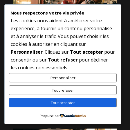
Nous respectons votre vie privée
Les cookies nous aident à améliorer votre
expérience, à fournir un contenu personnalisé
et à analyser le trafic. Vous pouvez choisir les
cookies à autoriser en cliquant sur
Schema branchement camera
Personnaliser
. Cliquez sur
Tout accepter
pour
de recul : Comment Réussir ?
consentir ou sur
Tout refuser
pour décliner
Avr 17, 2026
les cookies non essentiels.
Marre de rayer votre carrosserie ? Je vous
Personnaliser
explique comment installer votre
équipement comme un pro grâce à un
Tout refuser
schema branchement camera de recul
limpide, même si vous n’y connaissez
Tout accepter
absolument rien en électricité automobile.
Propulsé par