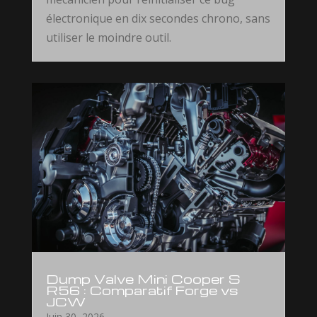
électronique en dix secondes chrono, sans
utiliser le moindre outil.
Dump Valve Mini Cooper S
R56 : Comparatif Forge vs
JCW
Juin 30, 2026