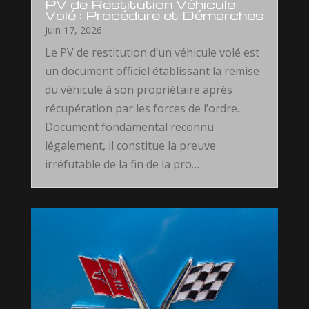
PV de Restitution Véhicule
Volé : Procédure et Démarches
Juin 17, 2026
Le PV de restitution d’un véhicule volé est
un document officiel établissant la remise
du véhicule à son propriétaire après
récupération par les forces de l’ordre.
Document fondamental reconnu
légalement, il constitue la preuve
irréfutable de la fin de la pro…