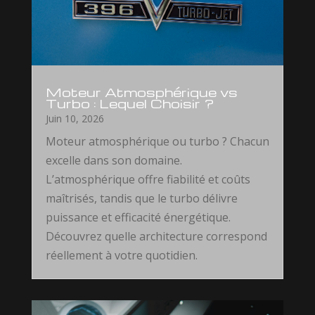
Moteur Atmosphérique vs
Turbo : Lequel Choisir ?
Juin 10, 2026
Moteur atmosphérique ou turbo ? Chacun
excelle dans son domaine.
L’atmosphérique offre fiabilité et coûts
maîtrisés, tandis que le turbo délivre
puissance et efficacité énergétique.
Découvrez quelle architecture correspond
réellement à votre quotidien.