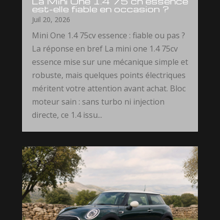
La Mini One 1.4 75 ch essence
est-elle fiable en occasion ?
Juil 20, 2026
Mini One 1.4 75cv essence : fiable ou pas ?
La réponse en bref La mini one 1.4 75cv
essence mise sur une mécanique simple et
robuste, mais quelques points électriques
méritent votre attention avant achat. Bloc
moteur sain : sans turbo ni injection
directe, ce 1.4 issu...