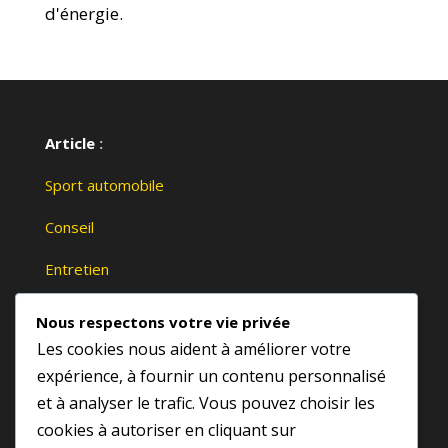
d'énergie.
Article
:
Sport automobile
Conseil
Entretien
Marque
Nous respectons votre vie privée
Page :
Les cookies nous aident à améliorer votre
expérience, à fournir un contenu personnalisé
Acceuil
et à analyser le trafic. Vous pouvez choisir les
Qui suis-je
cookies à autoriser en cliquant sur