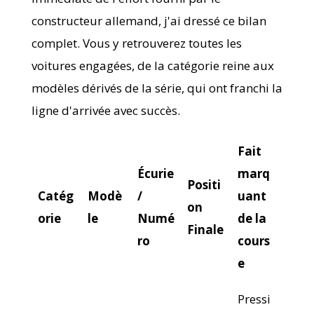
constructeur allemand, j'ai dressé ce bilan
complet. Vous y retrouverez toutes les
voitures engagées, de la catégorie reine aux
modèles dérivés de la série, qui ont franchi la
ligne d'arrivée avec succès.
Fait
Écurie
marq
Positi
Catég
Modè
/
uant
on
orie
le
Numé
de la
Finale
ro
cours
e
Pressi