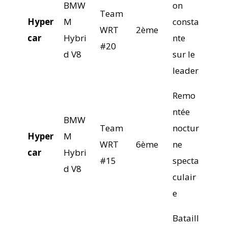
BMW
on
Team
Hyper
M
consta
WRT
2ème
car
Hybri
nte
#20
d V8
sur le
leader
Remo
ntée
BMW
Team
noctur
Hyper
M
WRT
6ème
ne
car
Hybri
#15
specta
d V8
culair
e
Bataill