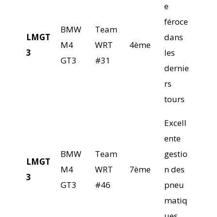
e
féroce
BMW
Team
LMGT
dans
M4
WRT
4ème
3
les
GT3
#31
dernie
rs
tours
Excell
ente
BMW
Team
gestio
LMGT
M4
WRT
7ème
n des
3
GT3
#46
pneu
matiq
ues