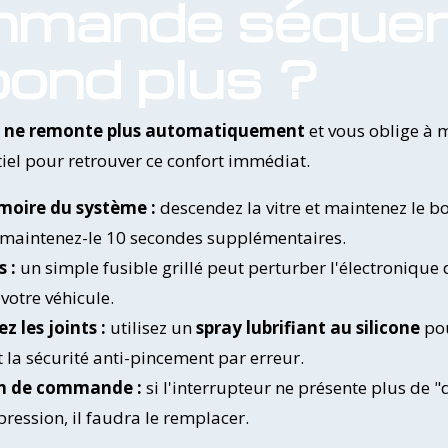
mmande séquent
pond plus ?
ue ne remonte plus automatiquement
et vous oblige à 
ntiel pour retrouver ce confort immédiat.
émoire du système :
descendez la vitre et maintenez le b
 maintenez-le 10 secondes supplémentaires.
s :
un simple fusible grillé peut perturber l'électronique 
 votre véhicule.
z les joints :
utilisez un
spray lubrifiant au silicone
pou
nt la sécurité anti-pincement par erreur.
on de commande :
si l'interrupteur ne présente plus de 
pression, il faudra le remplacer.