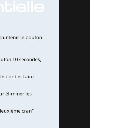
ielle
maintenir le bouton
outon 10 secondes,
de bord et faire
r éliminer les
"deuxième cran"