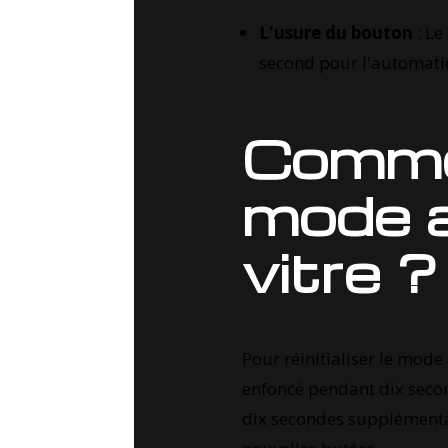
L'usure du bouton
: Le
second pour l'automatiqu
Comment
mode a
vitre ?
Pour réinitialiser le mod
enfoncé pendant dix secon
dix secondes supplémenta