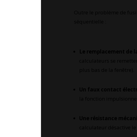
Outre le problème de fusi
séquentielle :
Le remplacement de la
calculateurs se remettent
plus bas de la fenêtre).
Un faux contact élect
la fonction impulsionnel
Une résistance mécan
calculateur désactive 