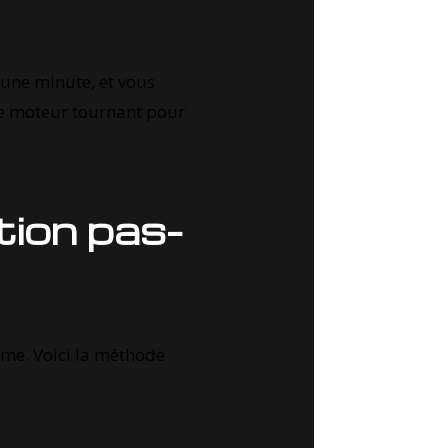
d'une minute, et vous
 le moteur tournant pour
tion pas-
ème. Voici la méthode