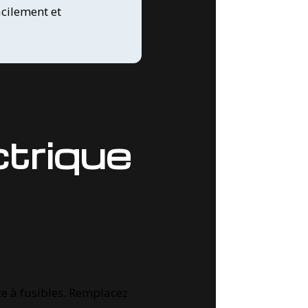
cilement et
ctrique
îte à fusibles. Remplacez