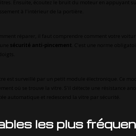
x vitres. Ensuite, écoutez le bruit du moteur en appuyant 
sement à l'intérieur de la portière.
ment réparer, il faut comprendre comment votre voiture
'une
sécurité anti-pincement
. C'est une norme obligato
doigts.
tre est surveillé par un petit module électronique. Ce m
ent où se trouve la vitre. S'il détecte une résistance an
e automatique et redescend la vitre par sécurité.
bles les plus fréque