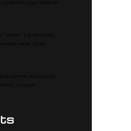
sur le bouton pour détecter
 "pense". Les véhicules
ire pour éviter qu'un
odule compte les tours du
ormale, il coupe
nts