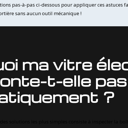
tions pas-à-pas ci-dessous pour appliquer ces astuces fa
ortière sans aucun outil mécanique !
oi ma vitre éle
onte-t-elle pas
atiquement ?
ne des solutions les plus simples consiste à inspecter la bo