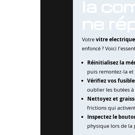
la co
ne ré
Votre
vitre electriq
enfoncé ? Voici l'esse
Réinitialisez la m
puis remontez-la et
Vérifiez vos fusible
oublier les butées à
Nettoyez et graisse
frictions qui active
Inspectez le bout
physique lors de la 