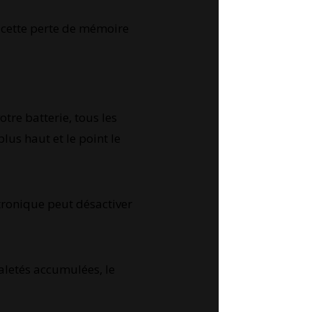
e cette perte de mémoire
otre batterie, tous les
plus haut et le point le
tronique peut désactiver
saletés accumulées, le