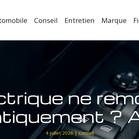
tomobile
Conseil
Entretien
Marque
F
ectrique ne rem
tiquement ? 
4 juillet 2026
|
Conseil