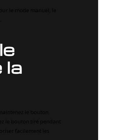
our le mode manuel, le
.
le
 la
 maintenez le bouton
ez le bouton tiré pendant
riser facilement les