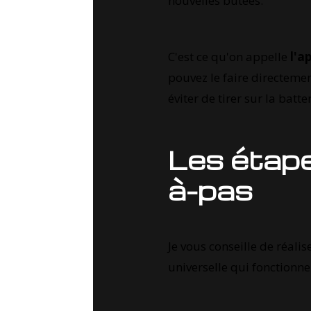
nouvelles butées.
C'est ce qu'on appelle
l'a
pouvez le faire directeme
éviter de tirer sur la batter
Les étape
à-pas
Je vous conseille de réal
universelle qui fonctionn