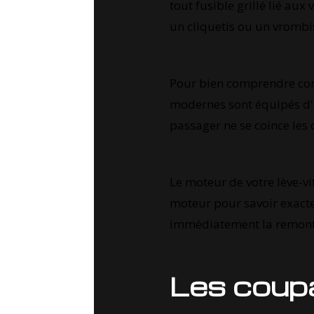
tout fusible grillé lié au
un cliquetis ou un vrombis
Pour bien comprendre com
modernes sont équipés d
passager ne se coince les 
Le moteur de votre lève-vi
moteur pour savoir exactem
immédiatement la remonté
Les coupa